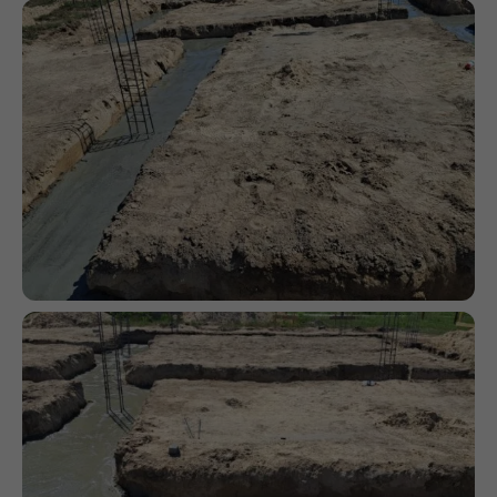
działała jak
najlepiej podczas
twojego przejścia
na nią. Jeśli
odrzucisz te pliki
cookie, niektóre
funkcje znikną ze
strony
internetowej.
Marketing
Udostępniając
swoje
zainteresowania i
zachowania
podczas
odwiedzania naszej
strony, zwiększasz
szansę na
zobaczenie
spersonalizowanych
treści i ofert.