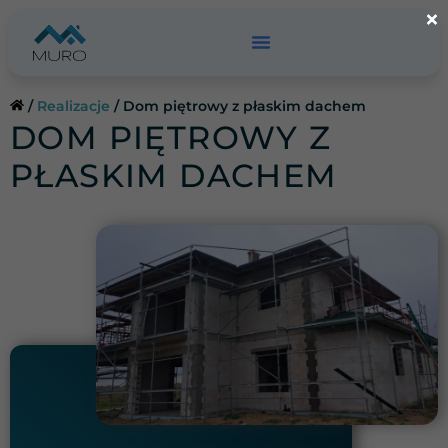
Przejdź
×
do
treści
/
Realizacje
/
Dom piętrowy z płaskim dachem
DOM PIĘTROWY Z
PŁASKIM DACHEM