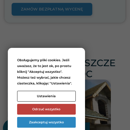
ZAMÓW BEZPŁATNĄ WYCENĘ
ZOBACZ, JAK JESZCZE
Obsługujemy pliki cookies. Jeśli
uważasz, że to jest ok, po prostu
MOŻEMY POMÓC
kliknij "Akceptuj wszystko".
Możesz też wybrać, jakie chcesz
ciasteczka, klikając "Ustawienia".
Ustawienia
Odrzuć wszystko
Zaakceptuj wszystko
Zamów bezpłatną wycenę