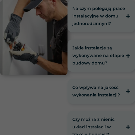
Na czym polegają prace
instalacyjne w domu
jednorodzinnym?
Jakie instalacje są
wykonywane na etapie
budowy domu?
Konieczne
Co wpływa na jakość
Te pliki cookie
wykonania instalacji?
nie są
opcjonalne. Są
one potrzebne
do
funkcjonowania
Czy można zmienić
strony
internetowej.
układ instalacji w
trakcie budowy?