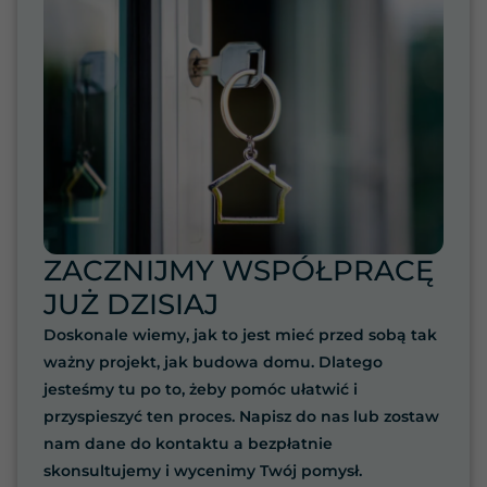
Marketing
Udostępniając
swoje
zainteresowania i
zachowania
podczas
odwiedzania naszej
strony, zwiększasz
szansę na
zobaczenie
spersonalizowanych
treści i ofert.
ZACZNIJMY WSPÓŁPRACĘ
JUŻ DZISIAJ
Doskonale wiemy, jak to jest mieć przed sobą tak
ważny projekt, jak budowa domu. Dlatego
jesteśmy tu po to, żeby pomóc ułatwić i
przyspieszyć ten proces. Napisz do nas lub zostaw
nam dane do kontaktu a bezpłatnie
skonsultujemy i wycenimy Twój pomysł.