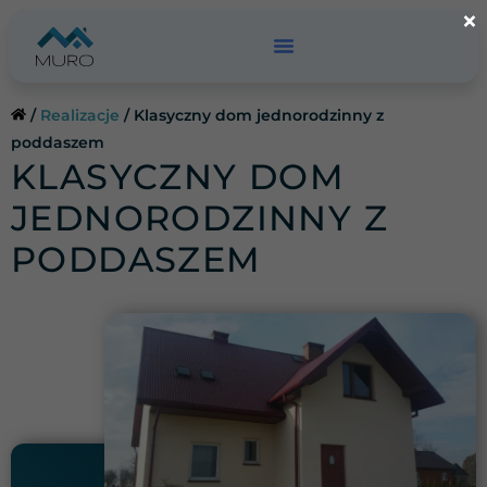
Przejdź
×
do
treści
/
Realizacje
/
Klasyczny dom jednorodzinny z
poddaszem
KLASYCZNY DOM
JEDNORODZINNY Z
PODDASZEM