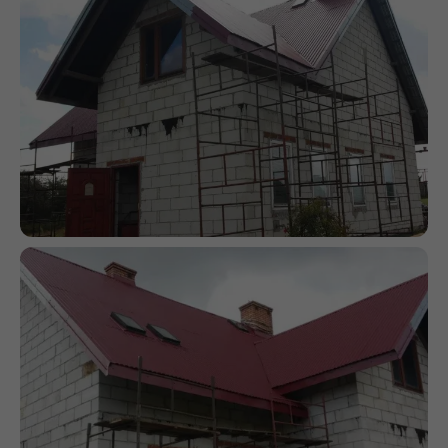
Statystyka
Abyśmy mogli
poprawić
funkcjonalność
i strukturę
strony
internetowej,
na podstawie
tego, jak strona
jest używana.
Doświadczenie
Aby nasza strona
internetowa
działała jak
najlepiej podczas
twojego przejścia
na nią. Jeśli
odrzucisz te pliki
cookie, niektóre
funkcje znikną ze
strony
internetowej.