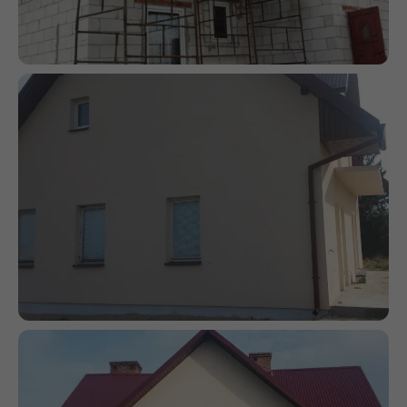
Marketing
Udostępniając
swoje
zainteresowania i
zachowania
podczas
odwiedzania naszej
strony, zwiększasz
szansę na
zobaczenie
spersonalizowanych
treści i ofert.