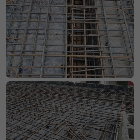
internetowa
działała jak
najlepiej podczas
twojego przejścia
na nią. Jeśli
odrzucisz te pliki
cookie, niektóre
funkcje znikną ze
strony
internetowej.
Marketing
Udostępniając
swoje
zainteresowania i
zachowania
podczas
odwiedzania naszej
strony, zwiększasz
szansę na
zobaczenie
spersonalizowanych
treści i ofert.