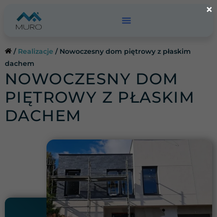
Przejdź
×
do
treści
/
Realizacje
/
Nowoczesny dom piętrowy z płaskim
dachem
NOWOCZESNY DOM
PIĘTROWY Z PŁASKIM
DACHEM