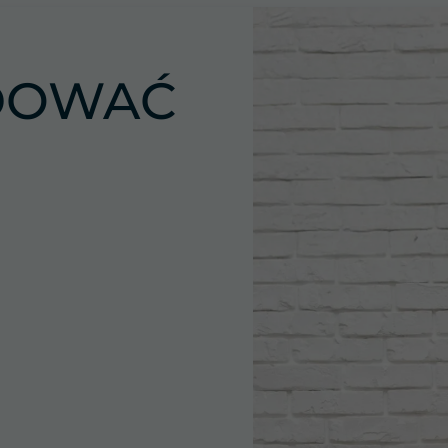
Marketing
Udostępniając
swoje
DOWAĆ
zainteresowania i
zachowania
podczas
odwiedzania naszej
strony, zwiększasz
szansę na
zobaczenie
spersonalizowanych
treści i ofert.