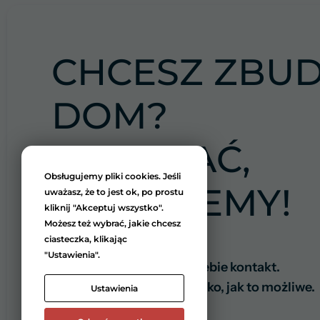
CHCESZ ZBU
DOM?
DAJ ZNAĆ,
Obsługujemy pliki cookies. Jeśli
POMOŻEMY!
uważasz, że to jest ok, po prostu
kliknij "Akceptuj wszystko".
Możesz też wybrać, jakie chcesz
ciasteczka, klikając
+ 48 516 397 878
"Ustawienia".
Zadzwoń lub zostaw do siebie kontakt.
Skontaktujmy się tak szybko, jak to możliwe.
Ustawienia
Imię i nazwisko