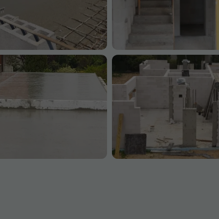
internetowej,
na podstawie
tego, jak
strona jest
używana.
Doświadczenie
Aby nasza
strona
internetowa
działała jak
najlepiej
podczas
twojego
przejścia na nią.
Jeśli odrzucisz
te pliki cookie,
niektóre funkcje
znikną ze strony
internetowej.