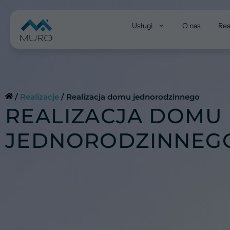
Przejdź
do
Usługi
O nas
Rea
treści
/
Realizacje
/
Realizacja domu jednorodzinnego
REALIZACJA DOMU
JEDNORODZINNEG